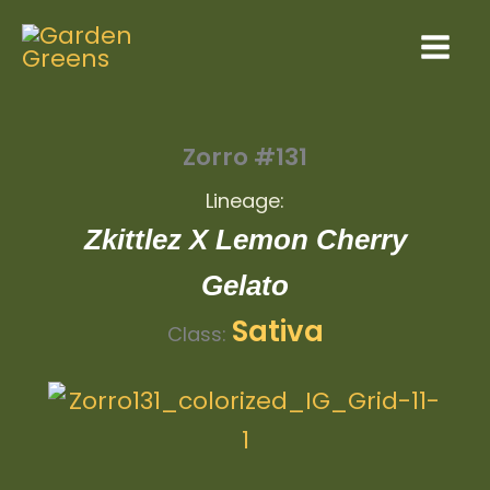
Skip
to
content
Zorro #131
Lineage:
Zkittlez X Lemon Cherry
Gelato
Sativa
Class: